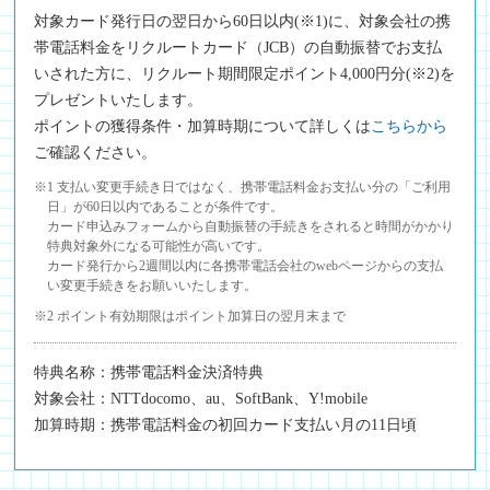
対象カード発行日の翌日から60日以内(※1)に、対象会社の携
帯電話料金をリクルートカード（JCB）の自動振替でお支払
いされた方に、リクルート期間限定ポイント4,000円分(※2)を
プレゼントいたします。
ポイントの獲得条件・加算時期について詳しくは
こちらから
ご確認ください。
※1 支払い変更手続き日ではなく、携帯電話料金お支払い分の「ご利用
日」が60日以内であることが条件です。
カード申込みフォームから自動振替の手続きをされると時間がかかり
特典対象外になる可能性が高いです。
カード発行から2週間以内に各携帯電話会社のwebページからの支払
い変更手続きをお願いいたします。
※2 ポイント有効期限はポイント加算日の翌月末まで
特典名称：携帯電話料金決済特典
対象会社：NTTdocomo、au、SoftBank、Y!mobile
加算時期：携帯電話料金の初回カード支払い月の11日頃