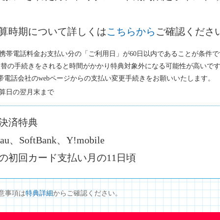
算時期について詳しくは
こちらから
ご確認くださ
、携帯電話料金お支払い分の「ご利用日」が60日以内であることが条件で
振替の手続きをされると時間がかかり特典対象外になる可能性が高いで
帯電話会社のwebページからの支払い変更手続きをお願いいたします。
加算日の翌月末まで
決済特典
、SoftBank、Y!mobile
の初回カード支払い月の11日頃
意事項は
特典詳細
からご確認ください。