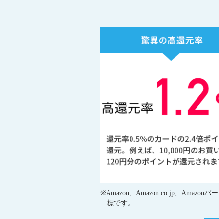
※Amazon、Amazon.co.jp、A
標です。