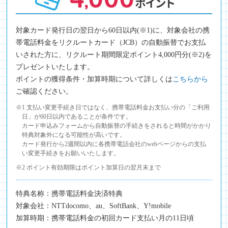
対象カード発行日の翌日から60日以内(※1)に、対象会社の携
帯電話料金をリクルートカード（JCB）の自動振替でお支払
いされた方に、リクルート期間限定ポイント4,000円分(※2)を
プレゼントいたします。
ポイントの獲得条件・加算時期について詳しくは
こちらから
ご確認ください。
※1 支払い変更手続き日ではなく、携帯電話料金お支払い分の「ご利用
日」が60日以内であることが条件です。
カード申込みフォームから自動振替の手続きをされると時間がかかり
特典対象外になる可能性が高いです。
カード発行から2週間以内に各携帯電話会社のwebページからの支払
い変更手続きをお願いいたします。
※2 ポイント有効期限はポイント加算日の翌月末まで
特典名称：携帯電話料金決済特典
対象会社：NTTdocomo、au、SoftBank、Y!mobile
加算時期：携帯電話料金の初回カード支払い月の11日頃