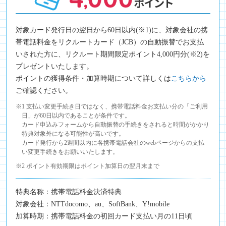
対象カード発行日の翌日から60日以内(※1)に、対象会社の携
帯電話料金をリクルートカード（JCB）の自動振替でお支払
いされた方に、リクルート期間限定ポイント4,000円分(※2)を
プレゼントいたします。
ポイントの獲得条件・加算時期について詳しくは
こちらから
ご確認ください。
※1 支払い変更手続き日ではなく、携帯電話料金お支払い分の「ご利用
日」が60日以内であることが条件です。
カード申込みフォームから自動振替の手続きをされると時間がかかり
特典対象外になる可能性が高いです。
カード発行から2週間以内に各携帯電話会社のwebページからの支払
い変更手続きをお願いいたします。
※2 ポイント有効期限はポイント加算日の翌月末まで
特典名称：携帯電話料金決済特典
対象会社：NTTdocomo、au、SoftBank、Y!mobile
加算時期：携帯電話料金の初回カード支払い月の11日頃