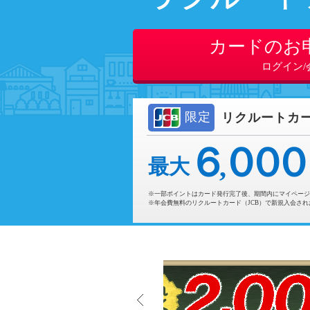
カードのお
ログイン/
限定
リクルートカー
６
０００
最大
※一部ポイントはカード発行完了後、期間内にマイページ
※年会費無料のリクルートカード（JCB）で新規入会さ