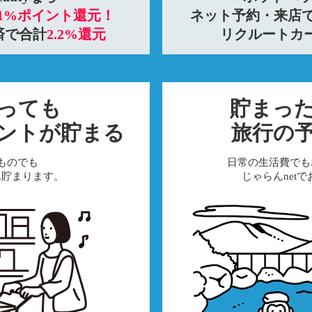
1%ポイント還元！
ネット予約・来店
済で合計
2.2%還元
リクルートカ
っても
貯まっ
ントが貯まる
旅行の
ものでも
日常の生活費でも
ん貯まります。
じゃらんnet