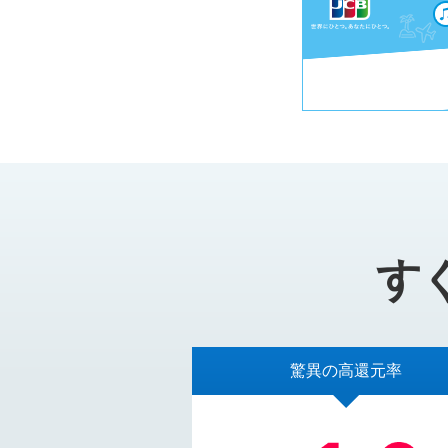
す
驚異の高還元率