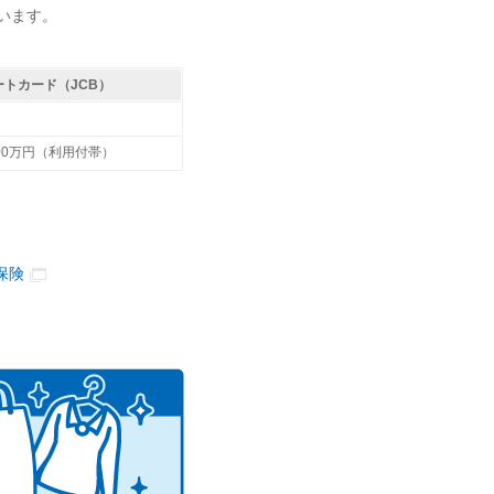
います。
ートカード（JCB）
000万円（利用付帯）
保険