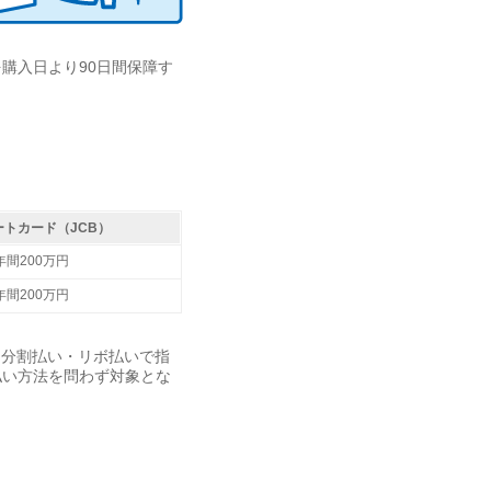
購入日より90日間保障す
ートカード（JCB）
年間200万円
年間200万円
時に分割払い・リボ払いで指
払い方法を問わず対象とな